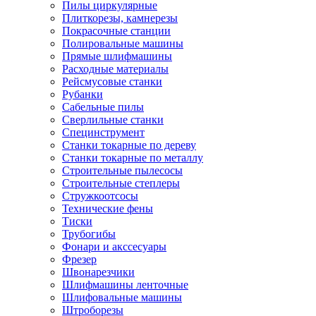
Пилы циркулярные
Плиткорезы, камнерезы
Покрасочные станции
Полировальные машины
Прямые шлифмашины
Расходные материалы
Рейсмусовые станки
Рубанки
Сабельные пилы
Сверлильные станки
Специнструмент
Станки токарные по дереву
Станки токарные по металлу
Строительные пылесосы
Строительные степлеры
Стружкоотсосы
Технические фены
Тиски
Трубогибы
Фонари и акссесуары
Фрезер
Швонарезчики
Шлифмашины ленточные
Шлифовальные машины
Штроборезы