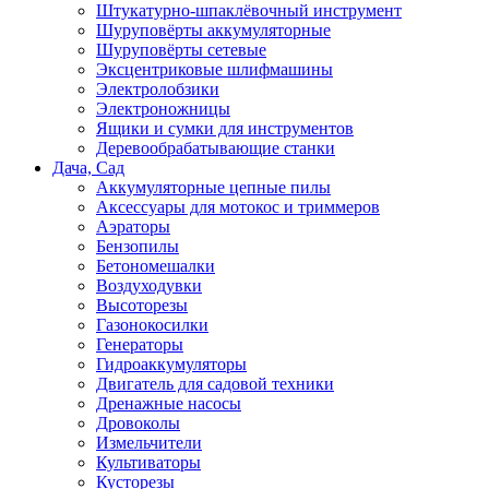
Штукатурно-шпаклёвочный инструмент
Шуруповёрты аккумуляторные
Шуруповёрты сетевые
Эксцентриковые шлифмашины
Электролобзики
Электроножницы
Ящики и сумки для инструментов
Деревообрабатывающие станки
Дача, Сад
Аккумуляторные цепные пилы
Аксессуары для мотокос и триммеров
Аэраторы
Бензопилы
Бетономешалки
Воздуходувки
Высоторезы
Газонокосилки
Генераторы
Гидроаккумуляторы
Двигатель для садовой техники
Дренажные насосы
Дровоколы
Измельчители
Культиваторы
Кусторезы