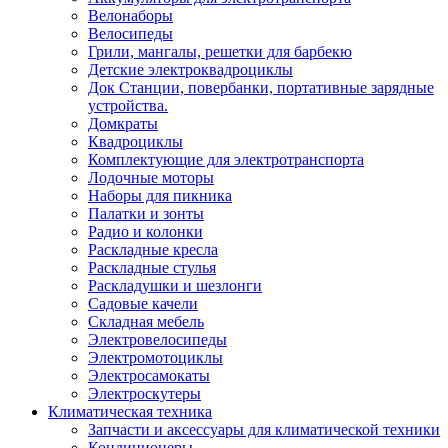
Велонаборы
Велосипеды
Грили, мангалы, решетки для барбекю
Детские электроквадроциклы
Док Станции, повербанки, портативные зарядные
устройства.
Домкраты
Квадроциклы
Комплектующие для электротранспорта
Лодочные моторы
Наборы для пикника
Палатки и зонты
Радио и колонки
Раскладные кресла
Раскладные стулья
Раскладушки и шезлонги
Садовые качели
Складная мебель
Электровелосипеды
Электромотоциклы
Электросамокаты
Электроскутеры
Климатическая техника
Запчасти и аксессуары для климатической техники
Кондиционеры