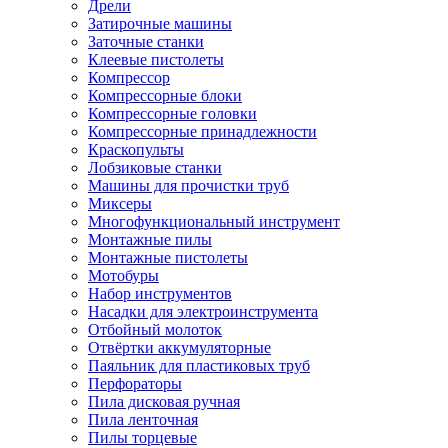
Дрели
Затирочные машины
Заточные станки
Клеевые пистолеты
Компрессор
Компрессорные блоки
Компрессорные головки
Компрессорные принадлежности
Краскопульты
Лобзиковые станки
Машины для прочистки труб
Миксеры
Многофункциональный инструмент
Монтажные пилы
Монтажные пистолеты
Мотобуры
Набор инструментов
Насадки для электроинструмента
Отбойный молоток
Отвёртки аккумуляторные
Паяльник для пластиковых труб
Перфораторы
Пила дисковая ручная
Пила ленточная
Пилы торцевые