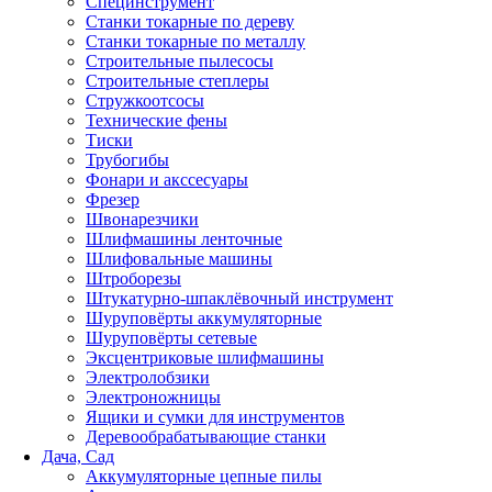
Специнструмент
Станки токарные по дереву
Станки токарные по металлу
Строительные пылесосы
Строительные степлеры
Стружкоотсосы
Технические фены
Тиски
Трубогибы
Фонари и акссесуары
Фрезер
Швонарезчики
Шлифмашины ленточные
Шлифовальные машины
Штроборезы
Штукатурно-шпаклёвочный инструмент
Шуруповёрты аккумуляторные
Шуруповёрты сетевые
Эксцентриковые шлифмашины
Электролобзики
Электроножницы
Ящики и сумки для инструментов
Деревообрабатывающие станки
Дача, Сад
Аккумуляторные цепные пилы