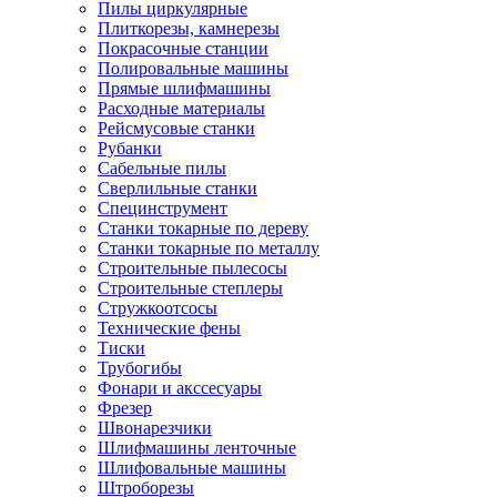
Пилы циркулярные
Плиткорезы, камнерезы
Покрасочные станции
Полировальные машины
Прямые шлифмашины
Расходные материалы
Рейсмусовые станки
Рубанки
Сабельные пилы
Сверлильные станки
Специнструмент
Станки токарные по дереву
Станки токарные по металлу
Строительные пылесосы
Строительные степлеры
Стружкоотсосы
Технические фены
Тиски
Трубогибы
Фонари и акссесуары
Фрезер
Швонарезчики
Шлифмашины ленточные
Шлифовальные машины
Штроборезы