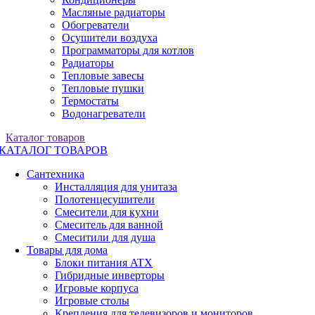
Масляные радиаторы
Обогреватели
Осушители воздуха
Программаторы для котлов
Радиаторы
Тепловые завесы
Тепловые пушки
Термостаты
Водонагреватели
Каталог товаров
КАТАЛОГ ТОВАРОВ
Сантехника
Инсталляция для унитаза
Полотенцесушители
Смесители для кухни
Смеситель для ванной
Смеситили для душа
Товары для дома
Блоки питания ATX
Гибридные инверторы
Игровые корпуса
Игровые столы
Крепления для телевизоров и мониторов