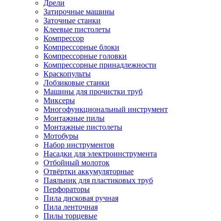
Дрели
Затирочные машины
Заточные станки
Клеевые пистолеты
Компрессор
Компрессорные блоки
Компрессорные головки
Компрессорные принадлежности
Краскопульты
Лобзиковые станки
Машины для прочистки труб
Миксеры
Многофункциональный инструмент
Монтажные пилы
Монтажные пистолеты
Мотобуры
Набор инструментов
Насадки для электроинструмента
Отбойный молоток
Отвёртки аккумуляторные
Паяльник для пластиковых труб
Перфораторы
Пила дисковая ручная
Пила ленточная
Пилы торцевые