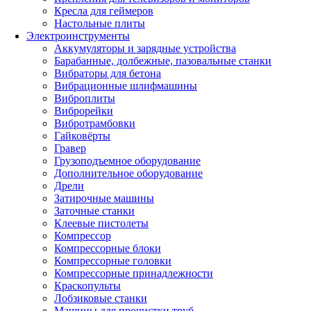
Кресла для геймеров
Настольные плиты
Электроинструменты
Аккумуляторы и зарядные устройства
Барабанные, долбежные, пазовальные станки
Вибраторы для бетона
Вибрационные шлифмашины
Виброплиты
Виброрейки
Вибротрамбовки
Гайковёрты
Гравер
Грузоподъемное оборудование
Дополнительное оборудование
Дрели
Затирочные машины
Заточные станки
Клеевые пистолеты
Компрессор
Компрессорные блоки
Компрессорные головки
Компрессорные принадлежности
Краскопульты
Лобзиковые станки
Машины для прочистки труб