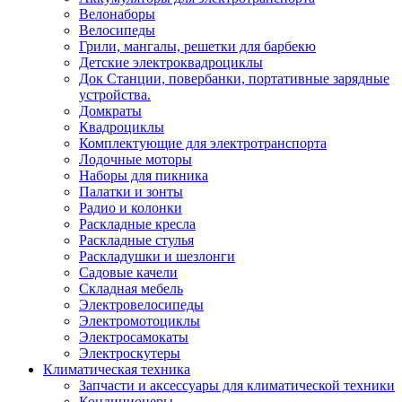
Велонаборы
Велосипеды
Грили, мангалы, решетки для барбекю
Детские электроквадроциклы
Док Станции, повербанки, портативные зарядные
устройства.
Домкраты
Квадроциклы
Комплектующие для электротранспорта
Лодочные моторы
Наборы для пикника
Палатки и зонты
Радио и колонки
Раскладные кресла
Раскладные стулья
Раскладушки и шезлонги
Садовые качели
Складная мебель
Электровелосипеды
Электромотоциклы
Электросамокаты
Электроскутеры
Климатическая техника
Запчасти и аксессуары для климатической техники
Кондиционеры