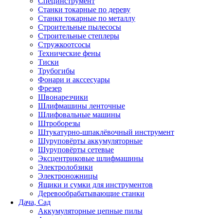
Специнструмент
Станки токарные по дереву
Станки токарные по металлу
Строительные пылесосы
Строительные степлеры
Стружкоотсосы
Технические фены
Тиски
Трубогибы
Фонари и акссесуары
Фрезер
Швонарезчики
Шлифмашины ленточные
Шлифовальные машины
Штроборезы
Штукатурно-шпаклёвочный инструмент
Шуруповёрты аккумуляторные
Шуруповёрты сетевые
Эксцентриковые шлифмашины
Электролобзики
Электроножницы
Ящики и сумки для инструментов
Деревообрабатывающие станки
Дача, Сад
Аккумуляторные цепные пилы