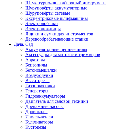
Штукатурно-шпаклёвочный инструмент
Шуруповёрты аккумуляторные
Шуруповёрты сетевые
Эксцентриковые шлифмашины
Электролобзики
Электроножницы
Ящики и сумки для инструментов
Деревообрабатывающие станки
Дача, Сад
Аккумуляторные цепные пилы
Аксессуары для мотокос и триммеров
Аэраторы
Бензопилы
Бетономешалки
Воздуходувки
Высоторезы
Газонокосилки
Генераторы
Гидроаккумуляторы
Двигатель для садовой техники
Дренажные насосы
Дровоколы
Измельчители
Культиваторы
Кусторезы