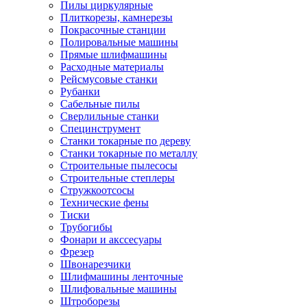
Пилы циркулярные
Плиткорезы, камнерезы
Покрасочные станции
Полировальные машины
Прямые шлифмашины
Расходные материалы
Рейсмусовые станки
Рубанки
Сабельные пилы
Сверлильные станки
Специнструмент
Станки токарные по дереву
Станки токарные по металлу
Строительные пылесосы
Строительные степлеры
Стружкоотсосы
Технические фены
Тиски
Трубогибы
Фонари и акссесуары
Фрезер
Швонарезчики
Шлифмашины ленточные
Шлифовальные машины
Штроборезы