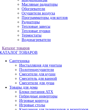
Масляные радиаторы
Обогреватели
Осушители воздуха
Программаторы для котлов
Радиаторы
Тепловые завесы
Тепловые пушки
Термостаты
Водонагреватели
Каталог товаров
КАТАЛОГ ТОВАРОВ
Сантехника
Инсталляция для унитаза
Полотенцесушители
Смесители для кухни
Смеситель для ванной
Смеситили для душа
Товары для дома
Блоки питания ATX
Гибридные инверторы
Игровые корпуса
Игровые столы
Крепления для телевизоров и мониторов