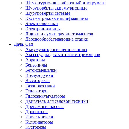
Штукатурно-шпаклёвочный инструмент
Шуруповёрты аккумуляторные
Шуруповёрты сетевые
Эксцентриковые шлифмашины
Электролобзики
Электроножницы
Ящики и сумки для инструментов
Деревообрабатывающие станки
Дача, Сад
Аккумуляторные цепные пилы
Аксессуары для мотокос и триммеров
Аэраторы
Бензопилы
Бетономешалки
Воздуходувки
Высоторезы
Газонокосилки
Генераторы
Гидроаккумуляторы
Двигатель для садовой техники
Дренажные насосы
Дровоколы
Измельчители
Культиваторы
Кусторезы