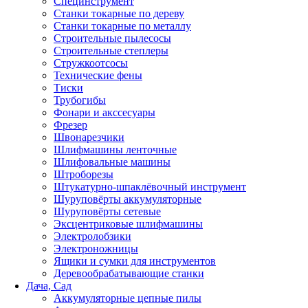
Специнструмент
Станки токарные по дереву
Станки токарные по металлу
Строительные пылесосы
Строительные степлеры
Стружкоотсосы
Технические фены
Тиски
Трубогибы
Фонари и акссесуары
Фрезер
Швонарезчики
Шлифмашины ленточные
Шлифовальные машины
Штроборезы
Штукатурно-шпаклёвочный инструмент
Шуруповёрты аккумуляторные
Шуруповёрты сетевые
Эксцентриковые шлифмашины
Электролобзики
Электроножницы
Ящики и сумки для инструментов
Деревообрабатывающие станки
Дача, Сад
Аккумуляторные цепные пилы