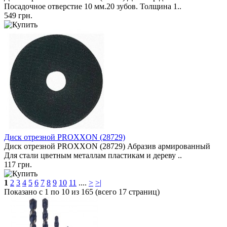
Посадочное отверстие 10 мм.20 зубов. Толщина 1..
549 грн.
Диск отрезной PROXXON (28729)
Диск отрезной PROXXON (28729) Абразив армированный
Для стали цветным металлам пластикам и дереву ..
117 грн.
1
2
3
4
5
6
7
8
9
10
11
....
>
>|
Показано с 1 по 10 из 165 (всего 17 страниц)