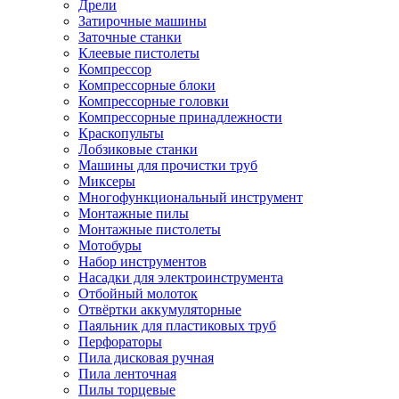
Дрели
Затирочные машины
Заточные станки
Клеевые пистолеты
Компрессор
Компрессорные блоки
Компрессорные головки
Компрессорные принадлежности
Краскопульты
Лобзиковые станки
Машины для прочистки труб
Миксеры
Многофункциональный инструмент
Монтажные пилы
Монтажные пистолеты
Мотобуры
Набор инструментов
Насадки для электроинструмента
Отбойный молоток
Отвёртки аккумуляторные
Паяльник для пластиковых труб
Перфораторы
Пила дисковая ручная
Пила ленточная
Пилы торцевые