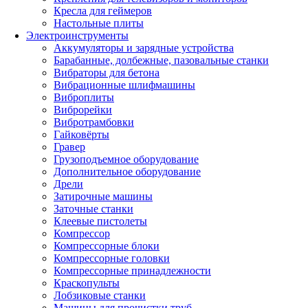
Кресла для геймеров
Настольные плиты
Электроинструменты
Аккумуляторы и зарядные устройства
Барабанные, долбежные, пазовальные станки
Вибраторы для бетона
Вибрационные шлифмашины
Виброплиты
Виброрейки
Вибротрамбовки
Гайковёрты
Гравер
Грузоподъемное оборудование
Дополнительное оборудование
Дрели
Затирочные машины
Заточные станки
Клеевые пистолеты
Компрессор
Компрессорные блоки
Компрессорные головки
Компрессорные принадлежности
Краскопульты
Лобзиковые станки
Машины для прочистки труб