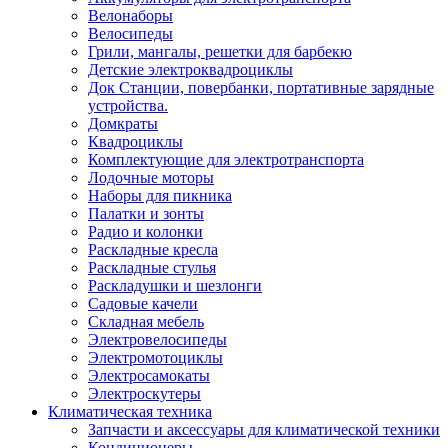
Велонаборы
Велосипеды
Грили, мангалы, решетки для барбекю
Детские электроквадроциклы
Док Станции, повербанки, портативные зарядные
устройства.
Домкраты
Квадроциклы
Комплектующие для электротранспорта
Лодочные моторы
Наборы для пикника
Палатки и зонты
Радио и колонки
Раскладные кресла
Раскладные стулья
Раскладушки и шезлонги
Садовые качели
Складная мебель
Электровелосипеды
Электромотоциклы
Электросамокаты
Электроскутеры
Климатическая техника
Запчасти и аксессуары для климатической техники
Кондиционеры