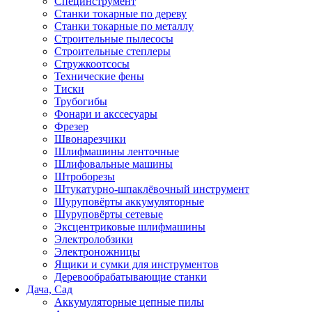
Специнструмент
Станки токарные по дереву
Станки токарные по металлу
Строительные пылесосы
Строительные степлеры
Стружкоотсосы
Технические фены
Тиски
Трубогибы
Фонари и акссесуары
Фрезер
Швонарезчики
Шлифмашины ленточные
Шлифовальные машины
Штроборезы
Штукатурно-шпаклёвочный инструмент
Шуруповёрты аккумуляторные
Шуруповёрты сетевые
Эксцентриковые шлифмашины
Электролобзики
Электроножницы
Ящики и сумки для инструментов
Деревообрабатывающие станки
Дача, Сад
Аккумуляторные цепные пилы