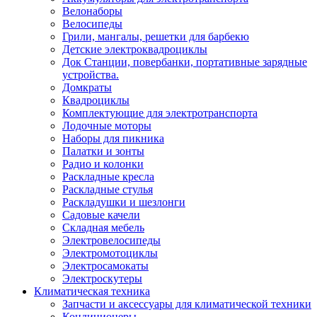
Велонаборы
Велосипеды
Грили, мангалы, решетки для барбекю
Детские электроквадроциклы
Док Станции, повербанки, портативные зарядные
устройства.
Домкраты
Квадроциклы
Комплектующие для электротранспорта
Лодочные моторы
Наборы для пикника
Палатки и зонты
Радио и колонки
Раскладные кресла
Раскладные стулья
Раскладушки и шезлонги
Садовые качели
Складная мебель
Электровелосипеды
Электромотоциклы
Электросамокаты
Электроскутеры
Климатическая техника
Запчасти и аксессуары для климатической техники
Кондиционеры