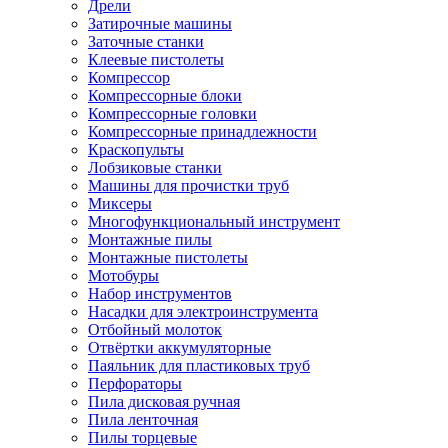
Дрели
Затирочные машины
Заточные станки
Клеевые пистолеты
Компрессор
Компрессорные блоки
Компрессорные головки
Компрессорные принадлежности
Краскопульты
Лобзиковые станки
Машины для прочистки труб
Миксеры
Многофункциональный инструмент
Монтажные пилы
Монтажные пистолеты
Мотобуры
Набор инструментов
Насадки для электроинструмента
Отбойный молоток
Отвёртки аккумуляторные
Паяльник для пластиковых труб
Перфораторы
Пила дисковая ручная
Пила ленточная
Пилы торцевые