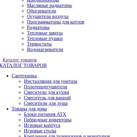
Масляные радиаторы
Обогреватели
Осушители воздуха
Программаторы для котлов
Радиаторы
Тепловые завесы
Тепловые пушки
Термостаты
Водонагреватели
Каталог товаров
КАТАЛОГ ТОВАРОВ
Сантехника
Инсталляция для унитаза
Полотенцесушители
Смесители для кухни
Смеситель для ванной
Смеситили для душа
Товары для дома
Блоки питания ATX
Гибридные инверторы
Игровые корпуса
Игровые столы
Крепления для телевизоров и мониторов