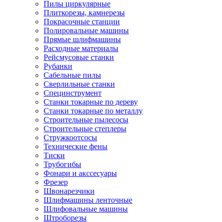
Пилы циркулярные
Плиткорезы, камнерезы
Покрасочные станции
Полировальные машины
Прямые шлифмашины
Расходные материалы
Рейсмусовые станки
Рубанки
Сабельные пилы
Сверлильные станки
Специнструмент
Станки токарные по дереву
Станки токарные по металлу
Строительные пылесосы
Строительные степлеры
Стружкоотсосы
Технические фены
Тиски
Трубогибы
Фонари и акссесуары
Фрезер
Швонарезчики
Шлифмашины ленточные
Шлифовальные машины
Штроборезы