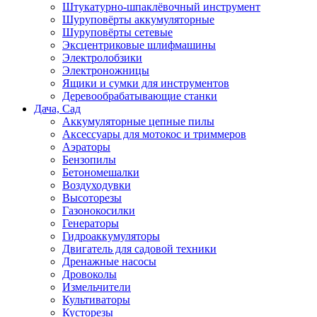
Штукатурно-шпаклёвочный инструмент
Шуруповёрты аккумуляторные
Шуруповёрты сетевые
Эксцентриковые шлифмашины
Электролобзики
Электроножницы
Ящики и сумки для инструментов
Деревообрабатывающие станки
Дача, Сад
Аккумуляторные цепные пилы
Аксессуары для мотокос и триммеров
Аэраторы
Бензопилы
Бетономешалки
Воздуходувки
Высоторезы
Газонокосилки
Генераторы
Гидроаккумуляторы
Двигатель для садовой техники
Дренажные насосы
Дровоколы
Измельчители
Культиваторы
Кусторезы