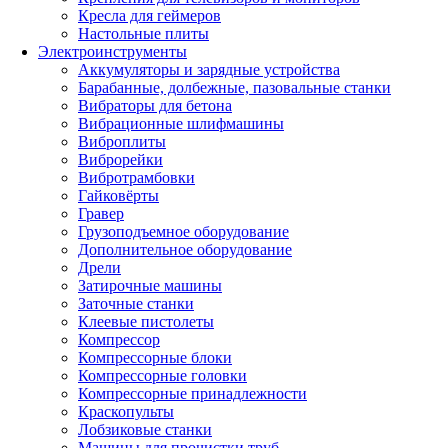
Кресла для геймеров
Настольные плиты
Электроинструменты
Аккумуляторы и зарядные устройства
Барабанные, долбежные, пазовальные станки
Вибраторы для бетона
Вибрационные шлифмашины
Виброплиты
Виброрейки
Вибротрамбовки
Гайковёрты
Гравер
Грузоподъемное оборудование
Дополнительное оборудование
Дрели
Затирочные машины
Заточные станки
Клеевые пистолеты
Компрессор
Компрессорные блоки
Компрессорные головки
Компрессорные принадлежности
Краскопульты
Лобзиковые станки
Машины для прочистки труб